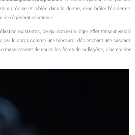
aleur précise et ciblée dans le derme, sans brûler l’épiderme.
s de régénération intense.
élastine existantes, ce qui donne un léger effet tenseur visible
rétée par le corps comme une blessure, déclenchant une cascade
uire massivement de nouvelles fibres de collagène, plus solides