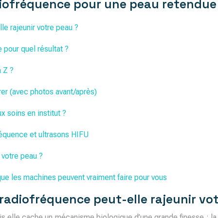
adiofréquence pour une peau retendue
e rajeunir votre peau ?
 pour quel résultat ?
 Z ?
rer (avec photos avant/après)
 soins en institut ?
réquence et ultrasons HIFU
 votre peau ?
ue les machines peuvent vraiment faire pour vous
radiofréquence peut-elle rajeunir vo
ais elle cache un mécanisme biologique d’une grande finesse : l