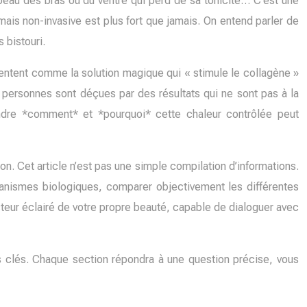
 peau des bras ou du ventre qui perd de sa tonicité… C’est une
is non-invasive est plus fort que jamais. On entend parler de
 bistouri.
entent comme la solution magique qui « stimule le collagène »
de personnes sont déçues par des résultats qui ne sont pas à la
ndre *comment* et *pourquoi* cette chaleur contrôlée peut
on. Cet article n’est pas une simple compilation d’informations.
anismes biologiques, comparer objectivement les différentes
cteur éclairé de votre propre beauté, capable de dialoguer avec
es clés. Chaque section répondra à une question précise, vous