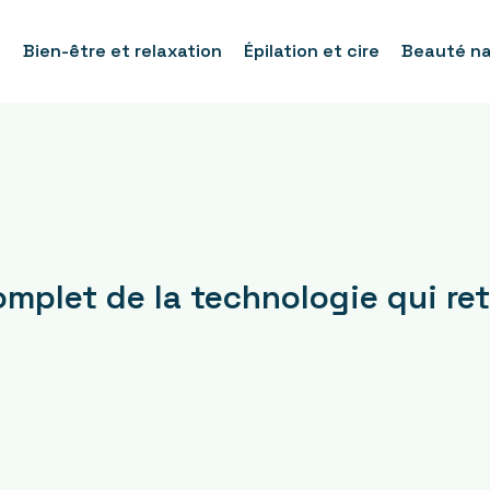
e
Bien-être et relaxation
Épilation et cire
Beauté nat
omplet de la technologie qui re