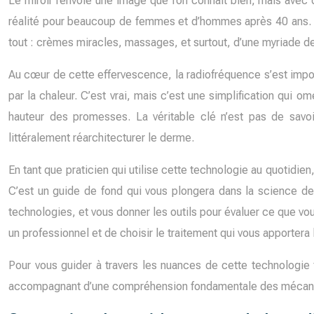
Le miroir renvoie une image que l’on connaît bien, mais avec 
réalité pour beaucoup de femmes et d’hommes après 40 ans. Fa
tout : crèmes miracles, massages, et surtout, d’une myriade d
Au cœur de cette effervescence, la radiofréquence s’est impo
par la chaleur. C’est vrai, mais c’est une simplification qui 
hauteur des promesses. La véritable clé n’est pas de sav
littéralement réarchitecturer le derme.
En tant que praticien qui utilise cette technologie au quotidie
C’est un guide de fond qui vous plongera dans la science d
technologies, et vous donner les outils pour évaluer ce que vo
un professionnel et de choisir le traitement qui vous apportera 
Pour vous guider à travers les nuances de cette technologie 
accompagnant d’une compréhension fondamentale des mécanism