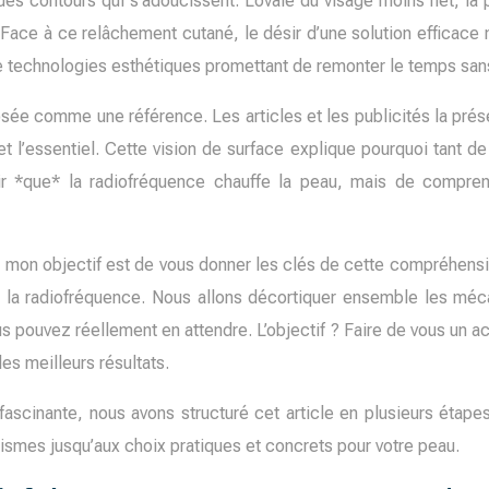
des contours qui s’adoucissent. L’ovale du visage moins net, la
ce à ce relâchement cutané, le désir d’une solution efficace ma
e technologies esthétiques promettant de remonter le temps sans
sée comme une référence. Les articles et les publicités la prés
omet l’essentiel. Cette vision de surface explique pourquoi tant 
oir *que* la radiofréquence chauffe la peau, mais de compre
n, mon objectif est de vous donner les clés de cette compréhensi
e la radiofréquence. Nous allons décortiquer ensemble les méc
us pouvez réellement en attendre. L’objectif ? Faire de vous un a
les meilleurs résultats.
fascinante, nous avons structuré cet article en plusieurs étap
es jusqu’aux choix pratiques et concrets pour votre peau.