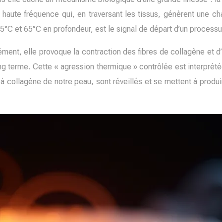
 haute fréquence qui, en traversant les tissus, génèrent une ch
5°C et 65°C en profondeur, est le signal de départ d’un processu
ment, elle provoque la contraction des fibres de collagène et d’
 long terme. Cette « agression thermique » contrôlée est interp
s à collagène de notre peau, sont réveillés et se mettent à prod