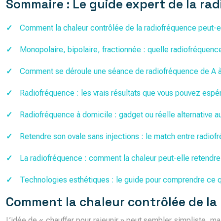
Sommaire : Le guide expert de la r
Comment la chaleur contrôlée de la radiofréquence peut-ell
Monopolaire, bipolaire, fractionnée : quelle radiofréquence
Comment se déroule une séance de radiofréquence de A à
Radiofréquence : les vrais résultats que vous pouvez espé
Radiofréquence à domicile : gadget ou réelle alternative aux
Retendre son ovale sans injections : le match entre radiof
La radiofréquence : comment la chaleur peut-elle retendre
Technologies esthétiques : le guide pour comprendre ce q
Comment la chaleur contrôlée de la 
L’idée de « chauffer pour rajeunir » peut sembler simpliste, m