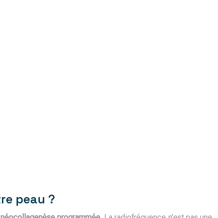
tre peau ?
a
néocollagenèse programmée
. La radiofréquence n’est pas une