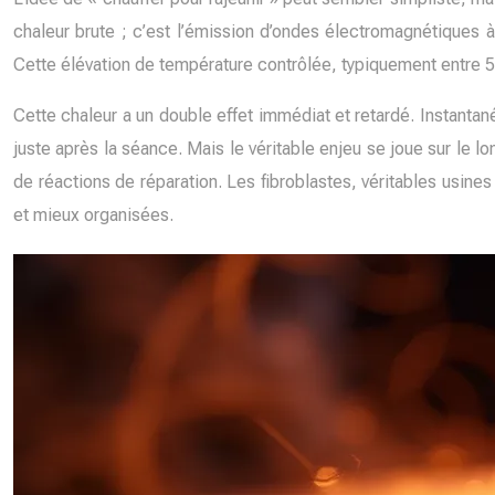
chaleur brute ; c’est l’émission d’ondes électromagnétiques à
Cette élévation de température contrôlée, typiquement entre 5
Cette chaleur a un double effet immédiat et retardé. Instantané
juste après la séance. Mais le véritable enjeu se joue sur le
de réactions de réparation. Les fibroblastes, véritables usine
et mieux organisées.