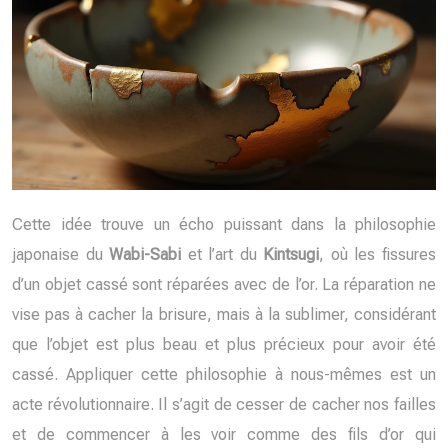
Cette idée trouve un écho puissant dans la philosophie
japonaise du
Wabi-Sabi
et l’art du
Kintsugi
, où les fissures
d’un objet cassé sont réparées avec de l’or. La réparation ne
vise pas à cacher la brisure, mais à la sublimer, considérant
que l’objet est plus beau et plus précieux pour avoir été
cassé. Appliquer cette philosophie à nous-mêmes est un
acte révolutionnaire. Il s’agit de cesser de cacher nos failles
et de commencer à les voir comme des fils d’or qui